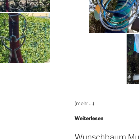
(mehr …)
Iriswunschba
Weiterlesen
Wunschbaum Mu