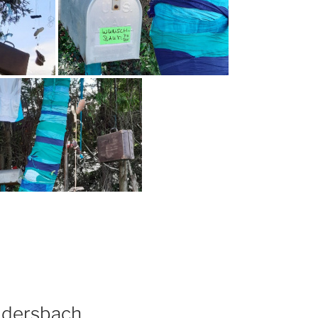
um
dersbach