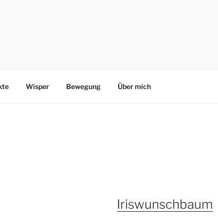
kte
Wisper
Bewegung
Über mich
Iriswunschbaum