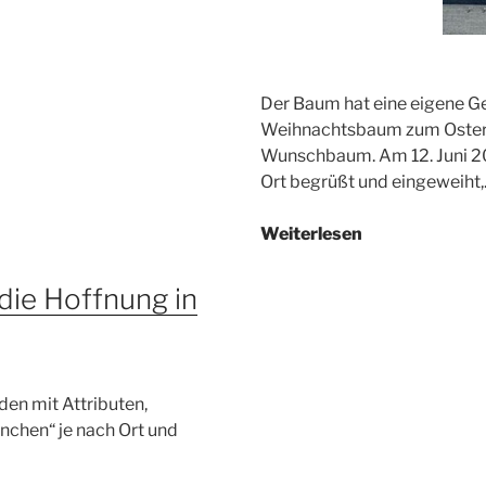
Der Baum hat eine eigene G
Weihnachtsbaum zum Osterb
Wunschbaum. Am 12. Juni 2
Ort begrüßt und eingeweiht
Wunschbaum
Weiterlesen
Mudersbach
ie Hoffnung in
n mit Attributen,
nchen“ je nach Ort und